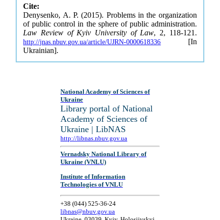
Cite:
Denysenko, A. P. (2015). Problems in the organization
of public control in the sphere of public administration.
Law Review of Kyiv University of Law
, 2, 118-121.
[In
http://jnas.nbuv.gov.ua/article/UJRN-0000618336
Ukrainian].
National Academy of Sciences of
Ukraine
Library portal of National
Academy of Sciences of
Ukraine | LibNAS
http://libnas.nbuv.gov.ua
Vernadsky National Library of
Ukraine (VNLU)
Institute of Information
Technologies of VNLU
+38 (044) 525-36-24
libnas@nbuv.gov.ua
Ukraine, 03039, Kyiv, Holosiivskyi