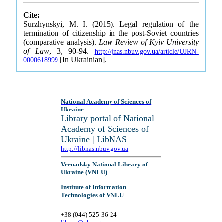
Cite:
Surzhynskyi, M. I. (2015). Legal regulation of the
termination of citizenship in the post-Soviet countries
(comparative analysis).
Law Review of Kyiv University
of Law
, 3, 90-94.
http://jnas.nbuv.gov.ua/article/UJRN-
[In Ukrainian].
0000618999
National Academy of Sciences of
Ukraine
Library portal of National
Academy of Sciences of
Ukraine | LibNAS
http://libnas.nbuv.gov.ua
Vernadsky National Library of
Ukraine (VNLU)
Institute of Information
Technologies of VNLU
+38 (044) 525-36-24