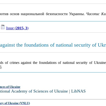
ротив основ национальной безопасности Украины.
Часопис Киї
/
Issue (
2015, 3
)
against the foundations of national security of Uk
s of crimes against the foundations of national security of Ukrain
].
nces of Ukraine
National Academy of Sciences of Ukraine | LibNAS
ary of Ukraine (VNLU)