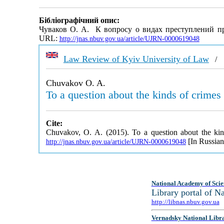
Бібліографічний опис:
Чуваков О. А. К вопросу о видах преступлений п
URL:
http://jnas.nbuv.gov.ua/article/UJRN-0000619048
Law Review of Kyiv University of Law
Chuvakov O. A.
To a question about the kinds of crimes 
Cite:
Chuvakov, O. A. (2015). To a question about the kind
[In Russian
http://jnas.nbuv.gov.ua/article/UJRN-0000619048
National Academy of Scie
Library portal of 
http://libnas.nbuv.gov.ua
Vernadsky National Libr