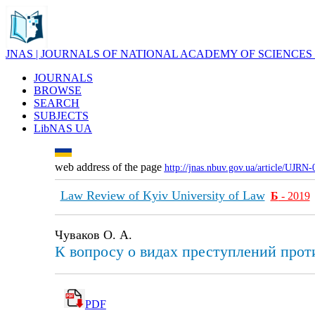
JNAS | JOURNALS OF NATIONAL ACADEMY OF SCIENCES
JOURNALS
BROWSE
SEARCH
SUBJECTS
LibNAS UA
web address of the page
http://jnas.nbuv.gov.ua/article/UJRN
Law Review of Kyiv University of Law
Б
- 2019
Чуваков О. А.
К вопросу о видах преступлений прот
PDF