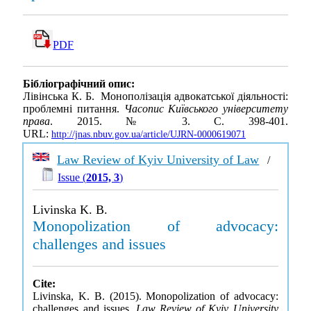
PDF
Бібліографічний опис:
Лівінська К. Б. Монополізація адвокатської діяльності:
проблемні питання.
Часопис Київського університету
права
. 2015. № 3. С. 398-401.
URL:
http://jnas.nbuv.gov.ua/article/UJRN-0000619071
Law Review of Kyiv University of Law
/
Issue (
2015, 3
)
Livinska K. B.
Monopolization of advocacy:
challenges and issues
Cite:
Livinska, K. B. (2015). Monopolization of advocacy:
challenges and issues.
Law Review of Kyiv University