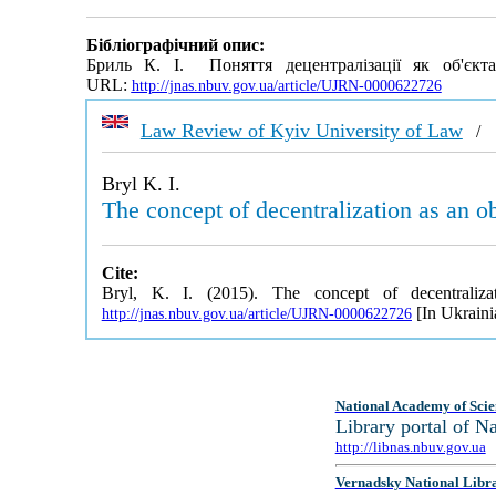
Бібліографічний опис:
Бриль К. І. Поняття децентралізації як об'єкта
URL:
http://jnas.nbuv.gov.ua/article/UJRN-0000622726
Law Review of Kyiv University of Law
Bryl K. I.
The concept of decentralization as an ob
Cite:
Bryl, K. I. (2015). The concept of decentraliza
[In Ukraini
http://jnas.nbuv.gov.ua/article/UJRN-0000622726
National Academy of Scie
Library portal of 
http://libnas.nbuv.gov.ua
Vernadsky National Libr