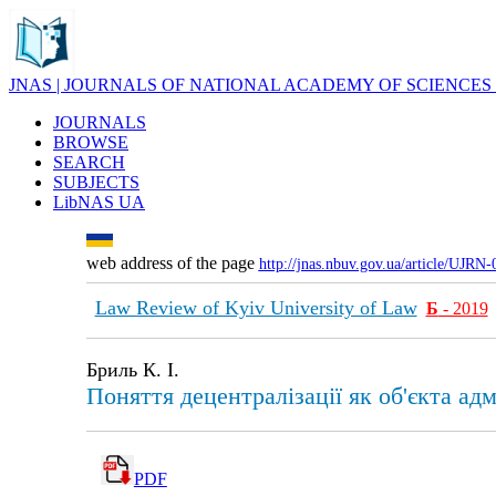
JNAS | JOURNALS OF NATIONAL ACADEMY OF SCIENCES
JOURNALS
BROWSE
SEARCH
SUBJECTS
LibNAS UA
web address of the page
http://jnas.nbuv.gov.ua/article/UJRN
Law Review of Kyiv University of Law
Б
- 2019
Бриль К. І.
Поняття децентралізації як об'єкта ад
PDF