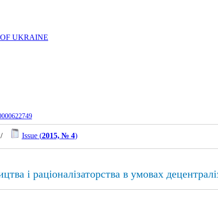
 OF UKRAINE
-0000622749
/
Issue (
2015, № 4
)
тва і раціоналізаторства в умовах децентраліз