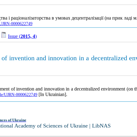
а і раціоналізаторства в умовах децентралізації (на прик ладі м
le/UJRN-0000622749
/
Issue (
2015, 4
)
of invention and innovation in a decentralized en
ment of invention and innovation in a decentralized environment (on t
[In Ukrainian].
ticle/UJRN-0000622749
nces of Ukraine
National Academy of Sciences of Ukraine | LibNAS