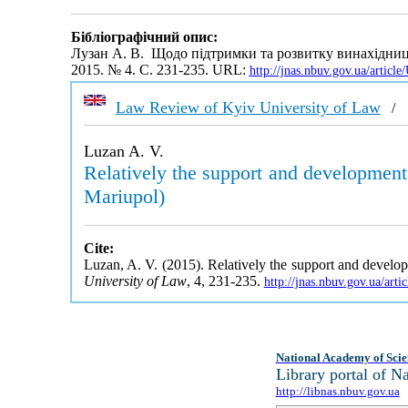
Бібліографічний опис:
Лузан А. В. Щодо підтримки та розвитку винахідництв
2015. № 4. С. 231-235. URL:
http://jnas.nbuv.gov.ua/artic
Law Review of Kyiv University of Law
Luzan A. V.
Relatively the support and development 
Mariupol)
Cite:
Luzan, A. V. (2015). Relatively the support and develop
University of Law
, 4, 231-235.
http://jnas.nbuv.gov.ua/ar
National Academy of Scie
Library portal of 
http://libnas.nbuv.gov.ua