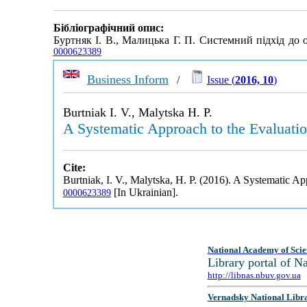
Бібліографічний опис:
Буртняк І. В., Малицька Г. П. Системний підхід до
0000623389
Business Inform
/
Issue (
2016, 10
)
Burtniak I. V., Malytska H. P.
A Systematic Approach to the Evaluati
Cite:
Burtniak, I. V., Malytska, H. P. (2016). A Systematic 
[In Ukrainian].
0000623389
National Academy of Scie
Library portal of 
http://libnas.nbuv.gov.ua
Vernadsky National Libr