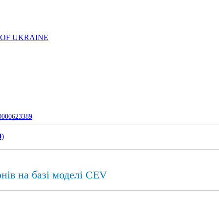
 OF UKRAINE
-0000623389
0
)
нів на базі моделі CEV