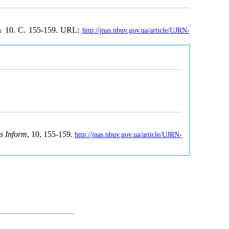
№ 10. С. 155-159. URL:
http://jnas.nbuv.gov.ua/article/UJRN-
s Inform
, 10, 155-159.
http://jnas.nbuv.gov.ua/article/UJRN-