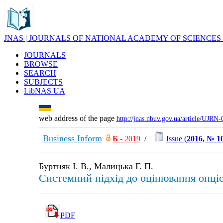
JNAS | JOURNALS OF NATIONAL ACADEMY OF SCIENCES
JOURNALS
BROWSE
SEARCH
SUBJECTS
LibNAS UA
web address of the page
http://jnas.nbuv.gov.ua/article/UJRN
Business Inform
Б
- 2019
/
Issue (
2016, № 1
Буртняк І. В., Малицька Г. П.
Системний підхід до оцінювання опціо
PDF