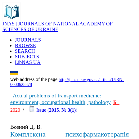
JNAS | JOURNALS OF NATIONAL ACADEMY OF
SCIENCES OF UKRAINE
JOURNALS
BROWSE
SEARCH
SUBJECTS
LibNAS UA
web address of the page
http://jnas.nbuv.gov.ua/article/UJRN-
0000625878
Actual problems of transport medicine:
environment, occupational health, pathology
Б
-
2020
/
Issue (
2015, № 3(1)
)
Возний Д. В.
Комплексна психофармакотерапія