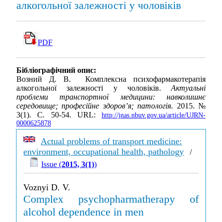
алкогольної залежності у чоловіків
PDF
Бібліографічний опис:
Возний Д. В. Комплексна психофармакотерапія
алкогольної залежності у чоловіків.
Актуальні
проблеми транспортної медицини: навколишнє
середовище; професійне здоров’я; патологія
. 2015. №
3(1). С. 50-54. URL:
http://jnas.nbuv.gov.ua/article/UJRN-
0000625878
Actual problems of transport medicine:
environment, occupational health, pathology
/
Issue (
2015, 3(1)
)
Voznyi D. V.
Complex psychopharmatherapy of
alcohol dependence in men