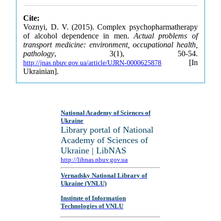
Cite:
Voznyi, D. V. (2015). Complex psychopharmatherapy
of alcohol dependence in men.
Actual problems of
transport medicine: environment, occupational health,
pathology
, 3(1), 50-54.
[In
http://jnas.nbuv.gov.ua/article/UJRN-0000625878
Ukrainian].
National Academy of Sciences of
Ukraine
Library portal of National
Academy of Sciences of
Ukraine | LibNAS
http://libnas.nbuv.gov.ua
Vernadsky National Library of
Ukraine (VNLU)
Institute of Information
Technologies of VNLU