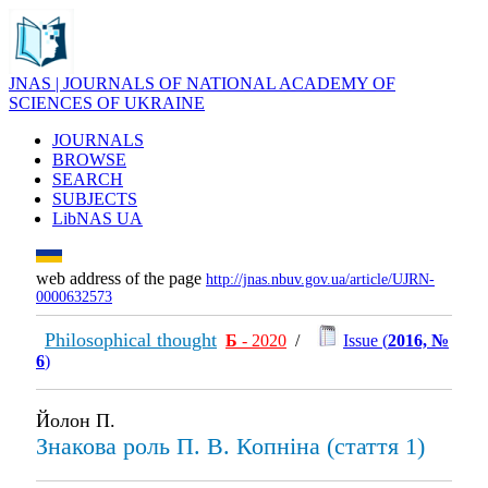
JNAS | JOURNALS OF NATIONAL ACADEMY OF
SCIENCES OF UKRAINE
JOURNALS
BROWSE
SEARCH
SUBJECTS
LibNAS UA
web address of the page
http://jnas.nbuv.gov.ua/article/UJRN-
0000632573
Philosophical thought
Б
- 2020
/
Issue (
2016, №
6
)
Йолон П.
Знакова роль П. В. Копніна (стаття 1)