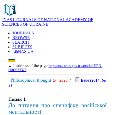
JNAS | JOURNALS OF NATIONAL ACADEMY OF
SCIENCES OF UKRAINE
JOURNALS
BROWSE
SEARCH
SUBJECTS
LibNAS UA
web address of the page
http://jnas.nbuv.gov.ua/article/UJRN-
0000633323
Philosophical thought
Б
- 2020
/
Issue (
2014, №
2
)
Пасько І.
До питання про специфіку російської
ментальності