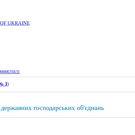
 OF UKRAINE
-0000635631
 № 3
)
 державних господарських об'єднань