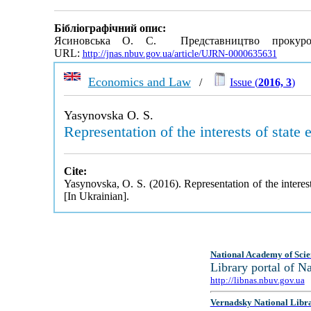
Бібліографічний опис:
Ясиновська О. С. Представництво прокурор
URL:
http://jnas.nbuv.gov.ua/article/UJRN-0000635631
Economics and Law
/
Issue (
2016, 3
)
Yasynovska O. S.
Representation of the interests of state
Cite:
Yasynovska, O. S. (2016). Representation of the interes
[In Ukrainian].
National Academy of Scie
Library portal of 
http://libnas.nbuv.gov.ua
Vernadsky National Libr