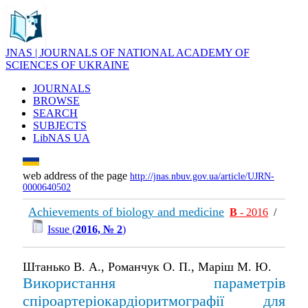
JNAS | JOURNALS OF NATIONAL ACADEMY OF
SCIENCES OF UKRAINE
JOURNALS
BROWSE
SEARCH
SUBJECTS
LibNAS UA
web address of the page
http://jnas.nbuv.gov.ua/article/UJRN-
0000640502
Achievements of biology and medicine
В
- 2016
/
Issue (
2016, № 2
)
Штанько В. А., Романчук О. П., Маріш М. Ю.
Використання параметрів
спіроартеріокардіоритмографії для