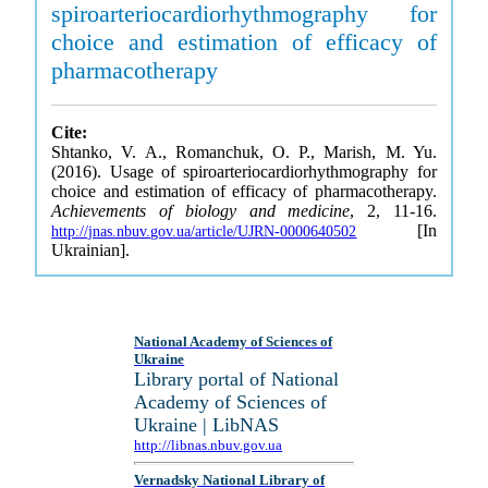
spiroarteriocardiorhythmography for
choice and estimation of efficacy of
pharmacotherapy
Cite:
Shtanko, V. A., Romanchuk, O. P., Marish, M. Yu.
(2016). Usage of spiroarteriocardiorhythmography for
choice and estimation of efficacy of pharmacotherapy.
Achievements of biology and medicine
, 2, 11-16.
[In
http://jnas.nbuv.gov.ua/article/UJRN-0000640502
Ukrainian].
National Academy of Sciences of
Ukraine
Library portal of National
Academy of Sciences of
Ukraine | LibNAS
http://libnas.nbuv.gov.ua
Vernadsky National Library of