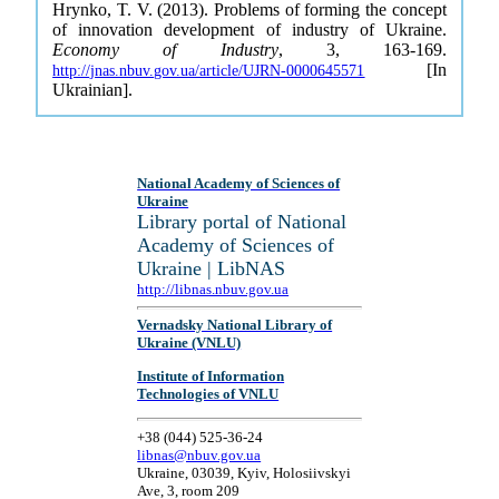
Hrynko, T. V. (2013). Problems of forming the concept
of innovation development of industry of Ukraine.
Economy of Industry
, 3, 163-169.
[In
http://jnas.nbuv.gov.ua/article/UJRN-0000645571
Ukrainian].
National Academy of Sciences of
Ukraine
Library portal of National
Academy of Sciences of
Ukraine | LibNAS
http://libnas.nbuv.gov.ua
Vernadsky National Library of
Ukraine (VNLU)
Institute of Information
Technologies of VNLU
+38 (044) 525-36-24
libnas@nbuv.gov.ua
Ukraine, 03039, Kyiv, Holosiivskyi
Ave, 3, room 209