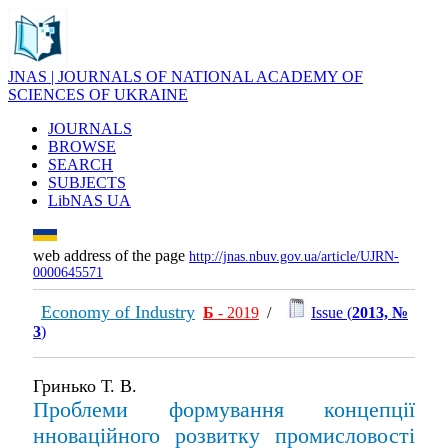
JNAS | JOURNALS OF NATIONAL ACADEMY OF
SCIENCES OF UKRAINE
JOURNALS
BROWSE
SEARCH
SUBJECTS
LibNAS UA
web address of the page
http://jnas.nbuv.gov.ua/article/UJRN-
0000645571
Economy of Industry
Б
- 2019
/
Issue (
2013, №
3
)
Гринько Т. В.
Проблеми формування концепції
нноваційного розвитку промисловості