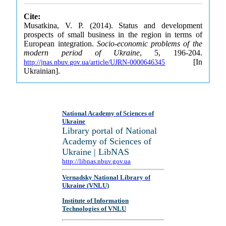
Cite:
Musatkina, V. P. (2014). Status and development
prospects of small business in the region in terms of
European integration.
Socio-economic problems of the
modern period of Ukraine
, 5, 196-204.
[In
http://jnas.nbuv.gov.ua/article/UJRN-0000646345
Ukrainian].
National Academy of Sciences of
Ukraine
Library portal of National
Academy of Sciences of
Ukraine | LibNAS
http://libnas.nbuv.gov.ua
Vernadsky National Library of
Ukraine (VNLU)
Institute of Information
Technologies of VNLU