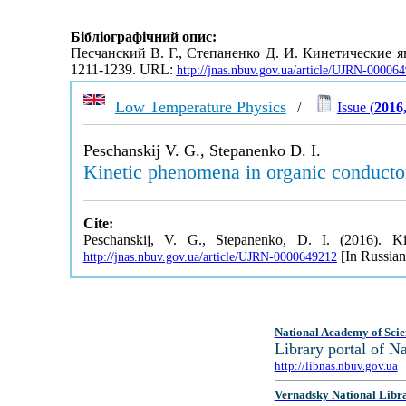
Бібліографічний опис:
Песчанский В. Г., Степаненко Д. И. Кинетические 
1211-1239. URL:
http://jnas.nbuv.gov.ua/article/UJRN-00006
Low Temperature Physics
/
Issue (
2016
Peschanskij V. G., Stepanenko D. I.
Kinetic phenomena in organic conductor
Cite:
Peschanskij, V. G., Stepanenko, D. I. (2016). K
[In Russian
http://jnas.nbuv.gov.ua/article/UJRN-0000649212
National Academy of Scie
Library portal of 
http://libnas.nbuv.gov.ua
Vernadsky National Libr