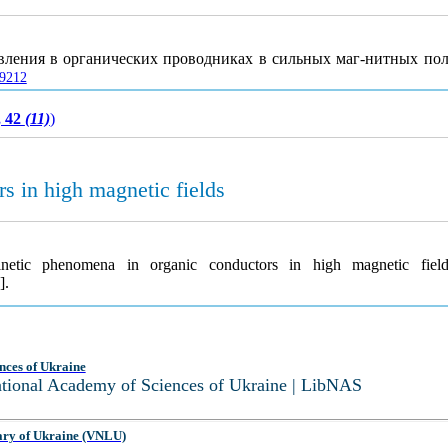
явления в органических проводниках в сильных маг-нитных по
49212
, 42
(11)
)
s in high magnetic fields
inetic phenomena in organic conductors in high magnetic fiel
].
nces of Ukraine
National Academy of Sciences of Ukraine | LibNAS
ary of Ukraine (VNLU)