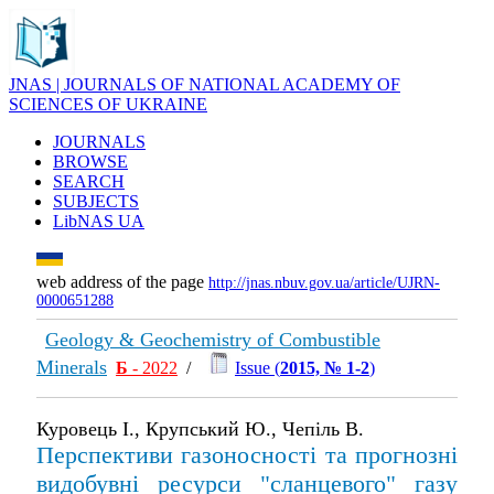
JNAS | JOURNALS OF NATIONAL ACADEMY OF
SCIENCES OF UKRAINE
JOURNALS
BROWSE
SEARCH
SUBJECTS
LibNAS UA
web address of the page
http://jnas.nbuv.gov.ua/article/UJRN-
0000651288
Geology & Geochemistry of Combustible
Minerals
Б
- 2022
/
Issue (
2015, № 1-2
)
Куровець І., Крупський Ю., Чепіль В.
Перспективи газоносності та прогнозні
видобувні ресурси "сланцевого" газу