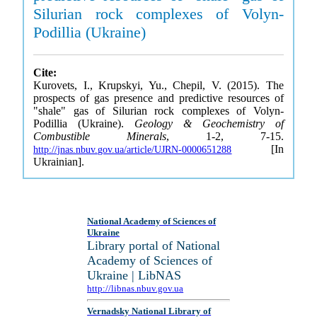
Silurian rock complexes of Volyn-
Podillia (Ukraine)
Cite:
Kurovets, I., Krupskyi, Yu., Chepil, V. (2015). The
prospects of gas presence and predictive resources of
"shale" gas of Silurian rock complexes of Volyn-
Podillia (Ukraine).
Geology & Geochemistry of
Combustible Minerals
, 1-2, 7-15.
[In
http://jnas.nbuv.gov.ua/article/UJRN-0000651288
Ukrainian].
National Academy of Sciences of
Ukraine
Library portal of National
Academy of Sciences of
Ukraine | LibNAS
http://libnas.nbuv.gov.ua
Vernadsky National Library of