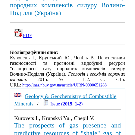
породних комплексів силуру Волино-
Поділля (Україна)
PDF
Бібліографічний опис:
Куровець І., Крупський Ю., Чепіль В. Перспективи
газоносності та прогнозні видобувні ресурси
"сланцевого" газу породних комплексів силуру
Волино-Поділля (Україна).
Геологія і геохімія горючих
копалин
. 2015. № 1-2. С. 7-15.
URL:
http://jnas.nbuv.gov.ua/article/UJRN-0000651288
Geology & Geochemistry of Combustible
Minerals
/
Issue (
2015, 1-2
)
Kurovets I., Krupskyi Yu., Chepil V.
The prospects of gas presence and
predictive resources of "shale" gas of