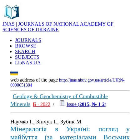
JNAS | JOURNALS OF NATIONAL ACADEMY OF
SCIENCES OF UKRAINE
JOURNALS
BROWSE
SEARCH
SUBJECTS
LibNAS UA
web address of the page
http://jnas.nbuv.gov.ua/article/UJRN-
0000651304
Geology & Geochemistry of Combustible
Minerals
Б
- 2022
/
Issue (
2015, № 1-2
)
Наумко І., Зінчук І., Зубик М.
Мінералогія в Україні: погляд у
майбуття (за матеріалами Восьмих