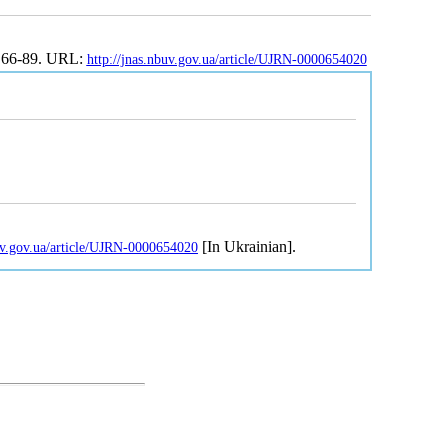
. 66-89. URL:
http://jnas.nbuv.gov.ua/article/UJRN-0000654020
[In Ukrainian].
buv.gov.ua/article/UJRN-0000654020