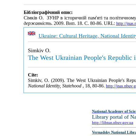
Бібліографічний опис:
Сімків О. ЗУНР в історичній пам'яті та політичному 
державність
. 2009. Вип. 18. С. 80-86. URL:
http://jna
Ukraine: Cultural Heritage, National Identi
Simkiv O.
The West Ukrainian People's Republic in
Cite:
Simkiv, O. (2009). The West Ukrainian People's Republ
National Identity, Statehood
, 18, 80-86.
http://jnas.nbuv
National Academy of Scie
Library portal of 
http://libnas.nbuv.gov.ua
Vernadsky National Libr