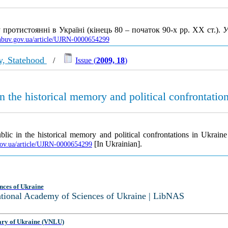
протистоянні в Україні (кінець 80 – початок 90-х рр. XX ст.).
У
s.nbuv.gov.ua/article/UJRN-0000654299
ty, Statehood
/
Issue (
2009, 18
)
 the historical memory and political confrontatio
ic in the historical memory and political confrontations in Ukraine
[In Ukrainian].
.gov.ua/article/UJRN-0000654299
nces of Ukraine
National Academy of Sciences of Ukraine | LibNAS
ary of Ukraine (VNLU)