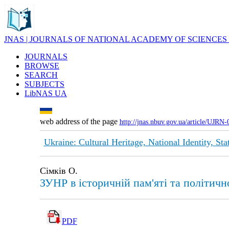
JNAS | JOURNALS OF NATIONAL ACADEMY OF SCIENCES
JOURNALS
BROWSE
SEARCH
SUBJECTS
LibNAS UA
web address of the page
http://jnas.nbuv.gov.ua/article/UJRN
Ukraine: Cultural Heritage, National Identity, St
Сімків О.
ЗУНР в історичній пам'яті та політично
PDF