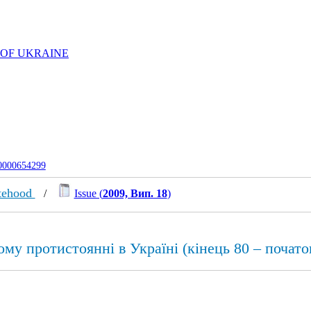
 OF UKRAINE
-0000654299
atehood
/
Issue (
2009, Вип. 18
)
му протистоянні в Україні (кінець 80 – початок