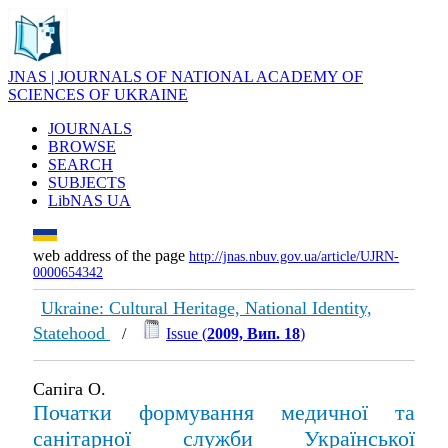
JNAS | JOURNALS OF NATIONAL ACADEMY OF
SCIENCES OF UKRAINE
JOURNALS
BROWSE
SEARCH
SUBJECTS
LibNAS UA
web address of the page
http://jnas.nbuv.gov.ua/article/UJRN-
0000654342
Ukraine: Cultural Heritage, National Identity,
Statehood
/
Issue (
2009, Вип. 18
)
Сапіга О.
Початки формування медичної та
санітарної служби Української