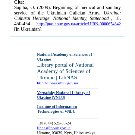
Cite:
Sapiha, O. (2009). Beginning of medical and sanitary
service of the Ukrainian Galician Army.
Ukraine:
Cultural Heritage, National Identity, Statehood
, 18,
450-454.
http://jnas.nbuv.gov.ua/article/UJRN-0000654342
[In Ukrainian].
National Academy of Sciences of
Ukraine
Library portal of National
Academy of Sciences of
Ukraine | LibNAS
http://libnas.nbuv.gov.ua
Vernadsky National Library of
Ukraine (VNLU)
Institute of Information
Technologies of VNLU
+38 (044) 525-36-24
libnas@nbuv.gov.ua
Ukraine, 03039, Kyiv, Holosiivskyi