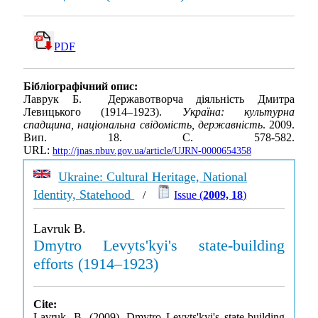
PDF
Бібліографічний опис:
Лаврук Б. Державотворча діяльність Дмитра
Левицького (1914–1923).
Україна: культурна
спадщина, національна свідомість, державність
. 2009.
Вип. 18. С. 578-582.
URL:
http://jnas.nbuv.gov.ua/article/UJRN-0000654358
Ukraine: Cultural Heritage, National
Identity, Statehood
/
Issue (
2009, 18
)
Lavruk B.
Dmytro Levyts'kyi's state-building
efforts (1914–1923)
Cite:
Lavruk, B. (2009). Dmytro Levyts'kyi's state-building