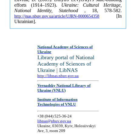
efforts (1914–1923).
Ukraine: Cultural Heritage,
National Identity, Statehood
, 18, 578-582.
[In
http://jnas.nbuv.gov.ua/article/UJRN-0000654358
Ukrainian].
National Academy of Sciences of
Ukraine
Library portal of National
Academy of Sciences of
Ukraine | LibNAS
http://libnas.nbuv.gov.ua
Vernadsky National Library of
Ukraine (VNLU)
Institute of Information
Technologies of VNLU
+38 (044) 525-36-24
libnas@nbuv.gov.ua
Ukraine, 03039, Kyiv, Holosiivskyi
Ave, 3, room 209