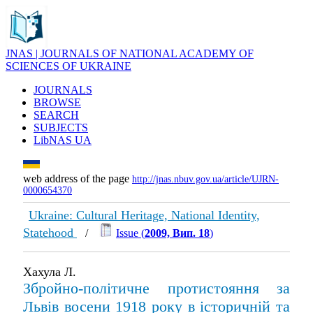
JNAS | JOURNALS OF NATIONAL ACADEMY OF
SCIENCES OF UKRAINE
JOURNALS
BROWSE
SEARCH
SUBJECTS
LibNAS UA
web address of the page
http://jnas.nbuv.gov.ua/article/UJRN-
0000654370
Ukraine: Cultural Heritage, National Identity,
Statehood
/
Issue (
2009, Вип. 18
)
Хахула Л.
Збройно-політичне протистояння за
Львів восени 1918 року в історичній та