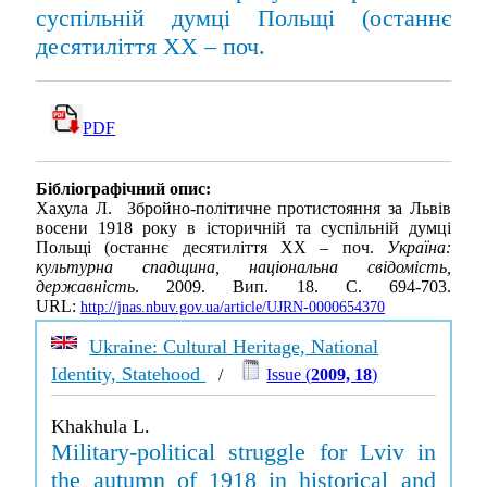
суспільній думці Польщі (останнє
десятиліття XX – поч.
PDF
Бібліографічний опис:
Хахула Л. Збройно-політичне протистояння за Львів
восени 1918 року в історичній та суспільній думці
Польщі (останнє десятиліття XX – поч.
Україна:
культурна спадщина, національна свідомість,
державність
. 2009. Вип. 18. С. 694-703.
URL:
http://jnas.nbuv.gov.ua/article/UJRN-0000654370
Ukraine: Cultural Heritage, National
Identity, Statehood
/
Issue (
2009, 18
)
Khakhula L.
Military-political struggle for Lviv in
the autumn of 1918 in historical and