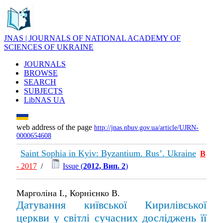
JNAS | JOURNALS OF NATIONAL ACADEMY OF
SCIENCES OF UKRAINE
JOURNALS
BROWSE
SEARCH
SUBJECTS
LibNAS UA
web address of the page
http://jnas.nbuv.gov.ua/article/UJRN-
0000654608
Saint Sophia in Kyiv: Byzantium. Rus’. Ukraine
В
- 2017
/
Issue (
2012, Вип. 2
)
Марголіна І., Корнієнко В.
Датування київської Кирилівської
церкви у світлі сучасних досліджень її