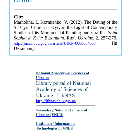
Graffiti
Cite:
Marholina, I., Korniienko, V. (2012). The Dating of the
St. Cyril Church in Kyiv in the Light of Contemporary
Studies of its Monumental Painting and Graffiti.
Saint
Sophia in Kyiv: Byzantium. Rus’. Ukraine
, 2, 257-275.
[In
http://jnas.nbuv.gov.ua/article/UJRN-0000654608
Ukrainian].
National Academy of Sciences of
Ukraine
Library portal of National
Academy of Sciences of
Ukraine | LibNAS
http://libnas.nbuv.gov.ua
Vernadsky National Library of
Ukraine (VNLU)
Institute of Information
Technologies of VNLU