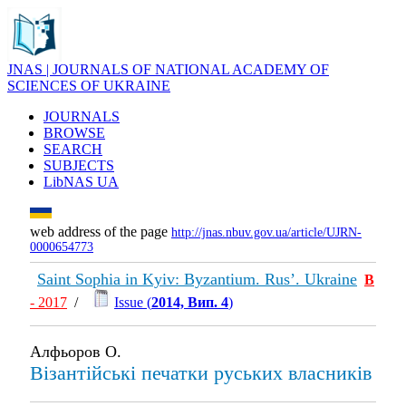
JNAS | JOURNALS OF NATIONAL ACADEMY OF
SCIENCES OF UKRAINE
JOURNALS
BROWSE
SEARCH
SUBJECTS
LibNAS UA
web address of the page
http://jnas.nbuv.gov.ua/article/UJRN-
0000654773
Saint Sophia in Kyiv: Byzantium. Rus’. Ukraine
В
- 2017
/
Issue (
2014, Вип. 4
)
Алфьоров О.
Візантійські печатки руських власників