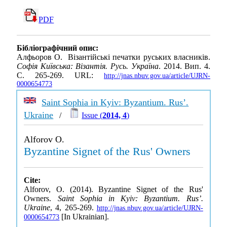
PDF
Бібліографічний опис:
Алфьоров О. Візантійські печатки руських власників.
Софія Київська: Візантія. Русь. Україна
. 2014. Вип. 4.
С. 265-269. URL:
http://jnas.nbuv.gov.ua/article/UJRN-
0000654773
Saint Sophia in Kyiv: Byzantium. Rus’.
Ukraine
/
Issue (
2014, 4
)
Alforov O.
Byzantine Signet of the Rus' Owners
Cite:
Alforov, O. (2014). Byzantine Signet of the Rus'
Owners.
Saint Sophia in Kyiv: Byzantium. Rus’.
Ukraine
, 4, 265-269.
http://jnas.nbuv.gov.ua/article/UJRN-
[In Ukrainian].
0000654773