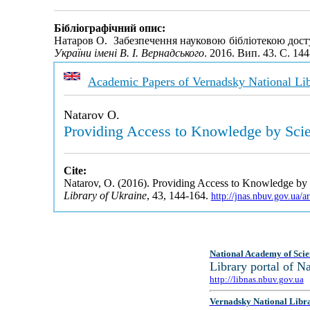
Бібліографічний опис:
Натаров О. Забезпечення науковою бібліотекою досту
України імені В. І. Вернадського
. 2016. Вип. 43. С. 14
Academic Papers of Vernadsky National Lib
Natarov O.
Providing Access to Knowledge by Scien
Cite:
Natarov, O. (2016). Providing Access to Knowledge by S
Library of Ukraine
, 43, 144-164.
http://jnas.nbuv.gov.ua/
National Academy of Scie
Library portal of 
http://libnas.nbuv.gov.ua
Vernadsky National Libr