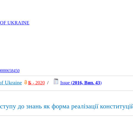
 OF UKRAINE
-0000658450
of Ukraine
Б
- 2020
/
Issue (
2016, Вип. 43
)
ступу до знань як форма реалізації конституц