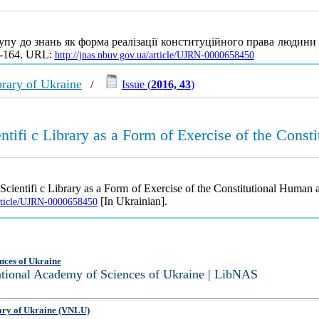
пу до знань як форма реалізації конституційного права людини
4-164. URL:
http://jnas.nbuv.gov.ua/article/UJRN-0000658450
rary of Ukraine
/
Issue (
2016, 43
)
tifi c Library as a Form of Exercise of the Const
cientifi c Library as a Form of Exercise of the Constitutional Human 
[In Ukrainian].
article/UJRN-0000658450
nces of Ukraine
National Academy of Sciences of Ukraine | LibNAS
ary of Ukraine (VNLU)