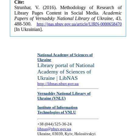
Cite:
Strunhar, V. (2016). Methodology of Research of
Library Pages Content in Social Media.
Academic
Papers of Vernadsky National Library of Ukraine
, 43,
488-500.
http://jnas.nbuv.gov.ua/article/UJRN-0000658470
[In Ukrainian].
National Academy of Sciences of
Ukraine
Library portal of National
Academy of Sciences of
Ukraine | LibNAS
http://libnas.nbuv.gov.ua
Vernadsky National Library of
Ukraine (VNLU)
Institute of Information
Technologies of VNLU
+38 (044) 525-36-24
libnas@nbuv.gov.ua
Ukraine, 03039, Kyiv, Holosiivskyi