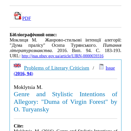
PDF
Бібліографічний опис:
Моклиця М. Жанрово-стильові інтенції алегорії:
"Дума пралісу" Осипа Турянського.
Питання
літературознавства
. 2016. Вип. 94. С. 183-193.
URL:
http://jnas.nbuv.gov.ua/article/UJRN-0000659316
Problems of Literary Criticism
/
Issue
(
2016, 94
)
Moklytsia M.
Genre and Stylistic Intentions of
Allegory: "Duma of Virgin Forest" by
O. Turyansky
Cite: