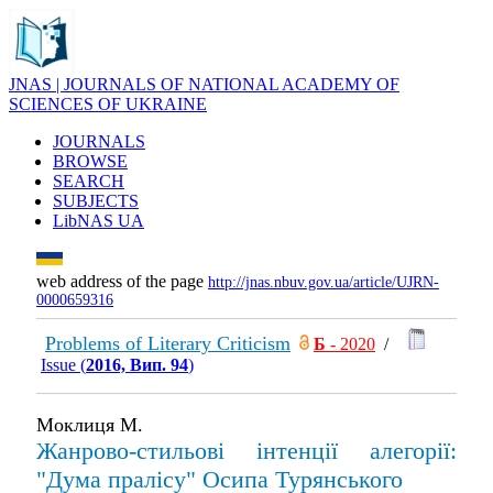
JNAS | JOURNALS OF NATIONAL ACADEMY OF
SCIENCES OF UKRAINE
JOURNALS
BROWSE
SEARCH
SUBJECTS
LibNAS UA
web address of the page
http://jnas.nbuv.gov.ua/article/UJRN-
0000659316
Problems of Literary Criticism
Б
- 2020
/
Issue (
2016, Вип. 94
)
Моклиця М.
Жанрово-стильові інтенції алегорії:
"Дума пралісу" Осипа Турянського