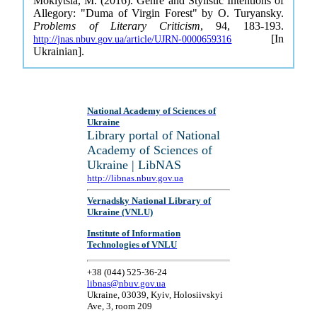
Moklytsia, M. (2016). Genre and Stylistic Intentions of
Allegory: "Duma of Virgin Forest" by O. Turyansky.
Problems of Literary Criticism
, 94, 183-193.
[In
http://jnas.nbuv.gov.ua/article/UJRN-0000659316
Ukrainian].
National Academy of Sciences of
Ukraine
Library portal of National
Academy of Sciences of
Ukraine | LibNAS
http://libnas.nbuv.gov.ua
Vernadsky National Library of
Ukraine (VNLU)
Institute of Information
Technologies of VNLU
+38 (044) 525-36-24
libnas@nbuv.gov.ua
Ukraine, 03039, Kyiv, Holosiivskyi
Ave, 3, room 209