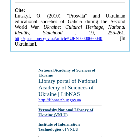
Cite:
Lutskyi, O. (2010). "Prosvita” and Ukrainian
educational societies of Galicia during the Second
World War.
Ukraine: Cultural Heritage, National
Identity, Statehood
, 19, 255-261.
[In
http://jnas.nbuv.gov.ua/article/UJRN-0000660040
Ukrainian].
National Academy of Sciences of
Ukraine
Library portal of National
Academy of Sciences of
Ukraine | LibNAS
http://libnas.nbuv.gov.ua
Vernadsky National Library of
Ukraine (VNLU)
Institute of Information
Technologies of VNLU