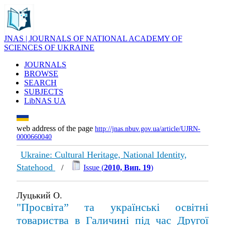
JNAS | JOURNALS OF NATIONAL ACADEMY OF
SCIENCES OF UKRAINE
JOURNALS
BROWSE
SEARCH
SUBJECTS
LibNAS UA
web address of the page
http://jnas.nbuv.gov.ua/article/UJRN-
0000660040
Ukraine: Cultural Heritage, National Identity,
Statehood
/
Issue (
2010, Вип. 19
)
Луцький О.
"Просвіта” та українські освітні
товариства в Галичині під час Другої