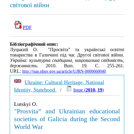
світової війни
PDF
Бібліографічний опис:
Луцький О. "Просвіта” та українські освітні
товариства в Галичині під час Другої світової війни.
Україна: культурна спадщина, національна свідомість,
державність
. 2010. Вип. 19. С. 255-261.
URL:
http://jnas.nbuv.gov.ua/article/UJRN-0000660040
Ukraine: Cultural Heritage, National
Identity, Statehood
/
Issue (
2010, 19
)
Lutskyi O.
"Prosvita” and Ukrainian educational
societies of Galicia during the Second
World War