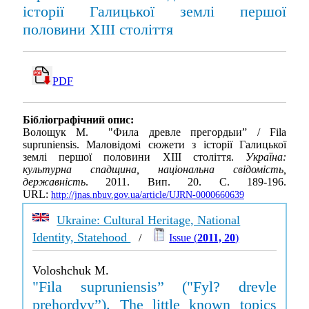
історії Галицької землі першої
половини ХІІІ століття
PDF
Бібліографічний опис:
Волощук М. "Филa древле прегордыи” / Fila
supruniensis. Маловідомі сюжети з історії Галицької
землі першої половини ХІІІ століття.
Україна:
культурна спадщина, національна свідомість,
державність
. 2011. Вип. 20. С. 189-196.
URL:
http://jnas.nbuv.gov.ua/article/UJRN-0000660639
Ukraine: Cultural Heritage, National
Identity, Statehood
/
Issue (
2011, 20
)
Voloshchuk M.
"Fila supruniensis” ("Fyl? drevle
prehordyy”). The little known topics