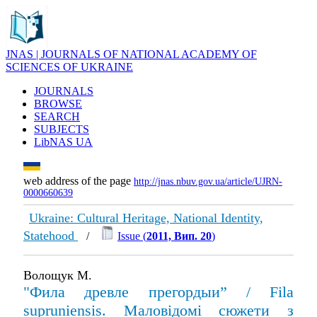
JNAS | JOURNALS OF NATIONAL ACADEMY OF
SCIENCES OF UKRAINE
JOURNALS
BROWSE
SEARCH
SUBJECTS
LibNAS UA
web address of the page
http://jnas.nbuv.gov.ua/article/UJRN-
0000660639
Ukraine: Cultural Heritage, National Identity,
Statehood
/
Issue (
2011, Вип. 20
)
Волощук М.
"Филa древле прегордыи” / Fila
supruniensis. Маловідомі сюжети з