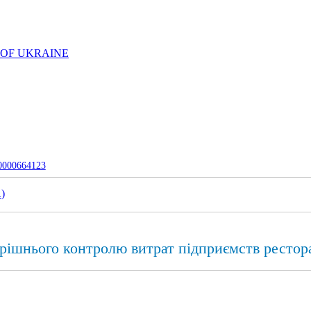
 OF UKRAINE
-0000664123
1
)
рішнього контролю витрат підприємств рестор