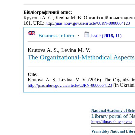
Бібліографічний опис:
Крутова А. С., Левіна М. В. Організаційно-методич
161. URL:
http://jnas.nbuv.gov.ua/article/UJRN-0000664123
Business Inform
/
Issue (
2016, 11
)
Krutova A. S., Levina M. V.
The Organizational-Methodical Aspects o
Cite:
Krutova, A. S., Levina, M. V. (2016). The Organization
[In Ukraini
http://jnas.nbuv.gov.ua/article/UJRN-0000664123
National Academy of Scie
Library portal of 
http://libnas.nbuv.gov.ua
Vernadsky National Libr