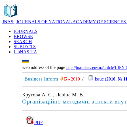
JNAS | JOURNALS OF NATIONAL ACADEMY OF SCIENCES
JOURNALS
BROWSE
SEARCH
SUBJECTS
LibNAS UA
web address of the page
http://jnas.nbuv.gov.ua/article/UJRN
Business Inform
Б
- 2019
/
Issue (
2016, № 1
Крутова А. С., Левіна М. В.
Організаційно-методичні аспекти внут
PDF