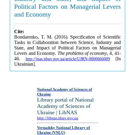
Political Factors on Managerial Levers
and Economy
Cite:
Bondarenko, T. M. (2016). Specification of Scientific
Tasks in Collaboration between Science, Industry and
State, and Impact of Political Factors on Managerial
Levers and Economy.
The problems of economy
, 4, 41-
46.
[In
http://jnas.nbuv.gov.ua/article/UJRN-0000666009
Ukrainian].
National Academy of Sciences of
Ukraine
Library portal of National
Academy of Sciences of
Ukraine | LibNAS
http://libnas.nbuv.gov.ua
Vernadsky National Library of
Ukraine (VNLU)