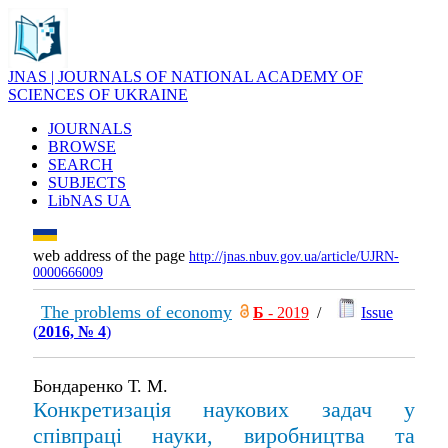
JNAS | JOURNALS OF NATIONAL ACADEMY OF
SCIENCES OF UKRAINE
JOURNALS
BROWSE
SEARCH
SUBJECTS
LibNAS UA
web address of the page
http://jnas.nbuv.gov.ua/article/UJRN-
0000666009
The problems of economy
Б
- 2019
/
Issue
(
2016, № 4
)
Бондаренко Т. М.
Конкретизація наукових задач у
співпраці науки, виробництва та