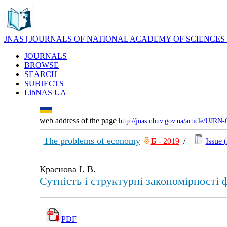
JNAS | JOURNALS OF NATIONAL ACADEMY OF SCIENCES
JOURNALS
BROWSE
SEARCH
SUBJECTS
LibNAS UA
web address of the page
http://jnas.nbuv.gov.ua/article/UJRN
The problems of economy
Б
- 2019
/
Issue (
Краснова І. В.
Сутність і структурні закономірності ф
PDF