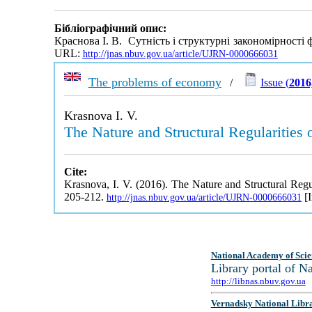
Бібліографічний опис:
Краснова І. В. Сутність і структурні закономірності 
URL:
http://jnas.nbuv.gov.ua/article/UJRN-0000666031
The problems of economy
/
Issue (
2016
Krasnova I. V.
The Nature and Structural Regularities 
Cite:
Krasnova, I. V. (2016). The Nature and Structural Regul
205-212.
[I
http://jnas.nbuv.gov.ua/article/UJRN-0000666031
National Academy of Scie
Library portal of 
http://libnas.nbuv.gov.ua
Vernadsky National Libr