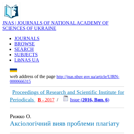
JNAS | JOURNALS OF NATIONAL ACADEMY OF
SCIENCES OF UKRAINE
JOURNALS
BROWSE
SEARCH
SUBJECTS
LibNAS UA
web address of the page
http://jnas.nbuv.gov.ua/article/UJRN-
0000666315
Proceedings of Research and Scientific Institute for
Periodicals
В
- 2017
/
Issue (
2016, Вип. 6
)
Рижко О.
Аксіологічний вияв проблеми плагіату