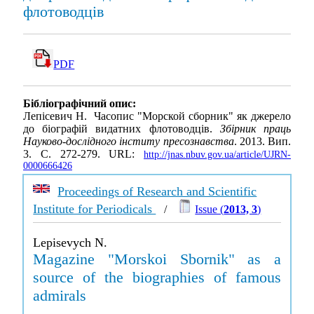
флотоводців
PDF
Бібліографічний опис:
Лепісевич Н. Часопис "Морской сборник" як джерело
до біографій видатних флотоводців.
Збірник праць
Науково-дослідного інститу пресознавства
. 2013. Вип.
3. С. 272-279. URL:
http://jnas.nbuv.gov.ua/article/UJRN-
0000666426
Proceedings of Research and Scientific
Institute for Periodicals
/
Issue (
2013, 3
)
Lepisevych N.
Magazine "Morskoi Sbornik" as a
source of the biographies of famous
admirals