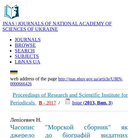
JNAS | JOURNALS OF NATIONAL ACADEMY OF
SCIENCES OF UKRAINE
JOURNALS
BROWSE
SEARCH
SUBJECTS
LibNAS UA
web address of the page
http://jnas.nbuv.gov.ua/article/UJRN-
0000666426
Proceedings of Research and Scientific Institute for
Periodicals
В
- 2017
/
Issue (
2013, Вип. 3
)
Лепісевич Н.
Часопис "Морской сборник" як
джерело до біографій видатних