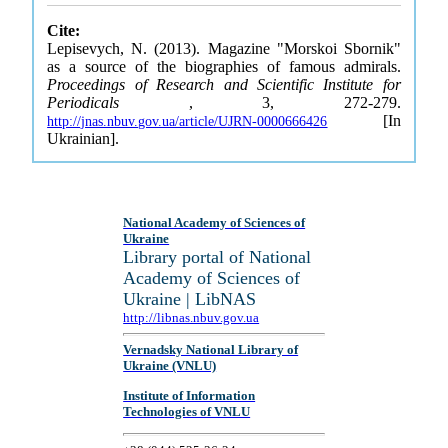
Cite:
Lepisevych, N. (2013). Magazine "Morskoi Sbornik"
as a source of the biographies of famous admirals.
Proceedings of Research and Scientific Institute for
Periodicals
, 3, 272-279.
[In
http://jnas.nbuv.gov.ua/article/UJRN-0000666426
Ukrainian].
National Academy of Sciences of
Ukraine
Library portal of National
Academy of Sciences of
Ukraine | LibNAS
http://libnas.nbuv.gov.ua
Vernadsky National Library of
Ukraine (VNLU)
Institute of Information
Technologies of VNLU