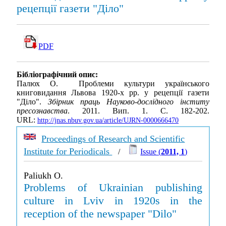
рецепції газети "Діло"
PDF
Бібліографічний опис:
Палюх О. Проблеми культури українського
книговидання Львова 1920-х рр. у рецепції газети
"Діло".
Збірник праць Науково-дослідного інститу
пресознавства
. 2011. Вип. 1. С. 182-202.
URL:
http://jnas.nbuv.gov.ua/article/UJRN-0000666470
Proceedings of Research and Scientific
Institute for Periodicals
/
Issue (
2011, 1
)
Paliukh O.
Problems of Ukrainian publishing
culture in Lviv in 1920s in the
reception of the newspaper "Dilo"