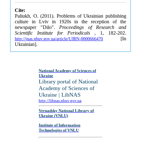
Cite:
Paliukh, O. (2011). Problems of Ukrainian publishing
culture in Lviv in 1920s in the reception of the
newspaper "Dilo".
Proceedings of Research and
Scientific Institute for Periodicals
, 1, 182-202.
[In
http://jnas.nbuv.gov.ua/article/UJRN-0000666470
Ukrainian].
National Academy of Sciences of
Ukraine
Library portal of National
Academy of Sciences of
Ukraine | LibNAS
http://libnas.nbuv.gov.ua
Vernadsky National Library of
Ukraine (VNLU)
Institute of Information
Technologies of VNLU