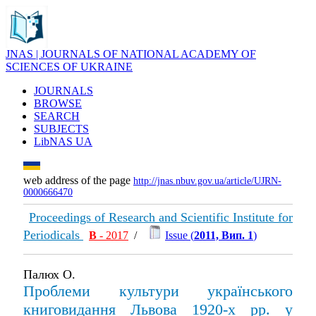
JNAS | JOURNALS OF NATIONAL ACADEMY OF
SCIENCES OF UKRAINE
JOURNALS
BROWSE
SEARCH
SUBJECTS
LibNAS UA
web address of the page
http://jnas.nbuv.gov.ua/article/UJRN-
0000666470
Proceedings of Research and Scientific Institute for
Periodicals
В
- 2017
/
Issue (
2011, Вип. 1
)
Палюх О.
Проблеми культури українського
книговидання Львова 1920-х рр. у