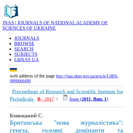
JNAS | JOURNALS OF NATIONAL ACADEMY OF
SCIENCES OF UKRAINE
JOURNALS
BROWSE
SEARCH
SUBJECTS
LibNAS UA
web address of the page
http://jnas.nbuv.gov.ua/article/UJRN-
0000666490
Proceedings of Research and Scientific Institute for
Periodicals
В
- 2017
/
Issue (
2011, Вип. 1
)
Блавацький С.
Британська "нова журналістика":
генеза, головні домінанти та