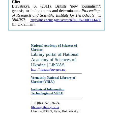
Cite:
Blavatskyi, S. (2011). British "new journalism":
genesis, main dominants and determinants.
Proceedings
of Research and Scientific Institute for Periodicals
, 1,
384-393.
http://jnas.nbuv.gov.ua/article/UJRN-0000666490
[In Ukrainian].
National Academy of Sciences of
Ukraine
Library portal of National
Academy of Sciences of
Ukraine | LibNAS
http://libnas.nbuv.gov.ua
Vernadsky National Library of
Ukraine (VNLU)
Institute of Information
Technologies of VNLU
+38 (044) 525-36-24
libnas@nbuv.gov.ua
Ukraine, 03039, Kyiv, Holosiivskyi