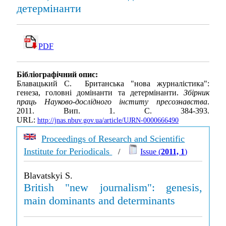
детермінанти
PDF
Бібліографічний опис:
Блавацький С. Британська "нова журналістика":
генеза, головні домінанти та детермінанти.
Збірник
праць Науково-дослідного інститу пресознавства
.
2011. Вип. 1. С. 384-393.
URL:
http://jnas.nbuv.gov.ua/article/UJRN-0000666490
Proceedings of Research and Scientific
Institute for Periodicals
/
Issue (
2011, 1
)
Blavatskyi S.
British "new journalism": genesis,
main dominants and determinants