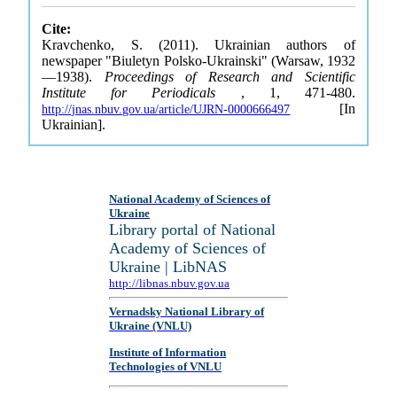
Cite:
Kravchenko, S. (2011). Ukrainian authors of
newspaper "Biuletyn Polsko-Ukrainski" (Warsaw, 1932
—1938).
Proceedings of Research and Scientific
Institute for Periodicals
, 1, 471-480.
[In
http://jnas.nbuv.gov.ua/article/UJRN-0000666497
Ukrainian].
National Academy of Sciences of
Ukraine
Library portal of National
Academy of Sciences of
Ukraine | LibNAS
http://libnas.nbuv.gov.ua
Vernadsky National Library of
Ukraine (VNLU)
Institute of Information
Technologies of VNLU