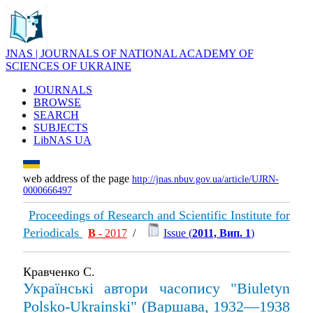
JNAS | JOURNALS OF NATIONAL ACADEMY OF
SCIENCES OF UKRAINE
JOURNALS
BROWSE
SEARCH
SUBJECTS
LibNAS UA
web address of the page
http://jnas.nbuv.gov.ua/article/UJRN-
0000666497
Proceedings of Research and Scientific Institute for
Periodicals
В
- 2017
/
Issue (
2011, Вип. 1
)
Кравченко С.
Українські автори часопису "Biuletyn
Polsko-Ukrainski" (Варшава, 1932—1938