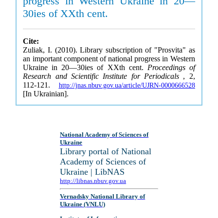
progress in Western Ukraine in 20—
30ies of XXth cent.
Cite:
Zuliak, I. (2010). Library subscription of "Prosvita" as
an important component of national progress in Western
Ukraine in 20—30ies of XXth cent.
Proceedings of
Research and Scientific Institute for Periodicals
, 2,
112-121.
http://jnas.nbuv.gov.ua/article/UJRN-0000666528
[In Ukrainian].
National Academy of Sciences of
Ukraine
Library portal of National
Academy of Sciences of
Ukraine | LibNAS
http://libnas.nbuv.gov.ua
Vernadsky National Library of
Ukraine (VNLU)