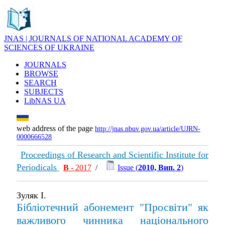
JNAS | JOURNALS OF NATIONAL ACADEMY OF
SCIENCES OF UKRAINE
JOURNALS
BROWSE
SEARCH
SUBJECTS
LibNAS UA
web address of the page
http://jnas.nbuv.gov.ua/article/UJRN-
0000666528
Proceedings of Research and Scientific Institute for
Periodicals
В
- 2017
/
Issue (
2010, Вип. 2
)
Зуляк І.
Бібліотечний абонемент "Просвіти" як
важливого чинника національного