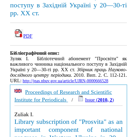
поступу в Західній Україні у 20—30-ті
рр. XX ст.
PDF
Бібліографічний опис:
Зуляк І. Бібліотечний абонемент "Просвіти" як
важливого чинника національного поступу в Західній
Україні у 20—30-ті рр. XX ст.
Збірник праць Науково-
дослідного центру періодики
. 2010. Вип. 2. С. 112-121.
URL:
http://jnas.nbuv.gov.ua/article/UJRN-0000666528
Proceedings of Research and Scientific
Institute for Periodicals
/
Issue (
2010, 2
)
Zuliak I.
Library subscription of "Prosvita" as an
important component of national