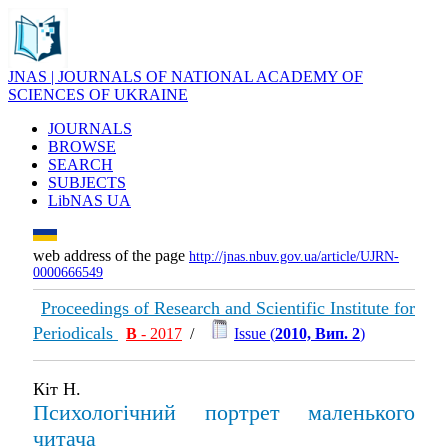
JNAS | JOURNALS OF NATIONAL ACADEMY OF
SCIENCES OF UKRAINE
JOURNALS
BROWSE
SEARCH
SUBJECTS
LibNAS UA
web address of the page
http://jnas.nbuv.gov.ua/article/UJRN-
0000666549
Proceedings of Research and Scientific Institute for
Periodicals
В
- 2017
/
Issue (
2010, Вип. 2
)
Кіт Н.
Психологічний портрет маленького
читача