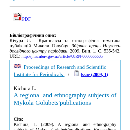
PDF
Бібліографічний опис:
Кічура Л. Краєзнавча та етнографічна тематика
публікацій Миколи Голубця.
Збірник праць Науково-
дослідного центру періодики
. 2009. Вип. 1. С. 535-542.
URL:
http://jnas.nbuv.gov.ua/article/UJRN-0000666605
Proceedings of Research and Scientific
Institute for Periodicals
/
Issue (
2009, 1
)
Kichura L.
A regional and ethnography subjects of
Mykola Golubets'publications
Cite:
Kichura, L. (2009). A regional and ethnography
subjects of Mykola Golubets'publications.
Proceedings