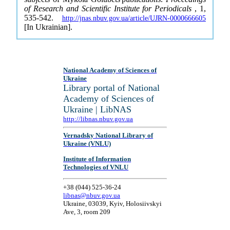
of Research and Scientific Institute for Periodicals
, 1,
535-542.
http://jnas.nbuv.gov.ua/article/UJRN-0000666605
[In Ukrainian].
National Academy of Sciences of
Ukraine
Library portal of National
Academy of Sciences of
Ukraine | LibNAS
http://libnas.nbuv.gov.ua
Vernadsky National Library of
Ukraine (VNLU)
Institute of Information
Technologies of VNLU
+38 (044) 525-36-24
libnas@nbuv.gov.ua
Ukraine, 03039, Kyiv, Holosiivskyi
Ave, 3, room 209