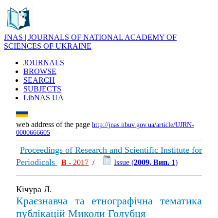
JNAS | JOURNALS OF NATIONAL ACADEMY OF
SCIENCES OF UKRAINE
JOURNALS
BROWSE
SEARCH
SUBJECTS
LibNAS UA
web address of the page
http://jnas.nbuv.gov.ua/article/UJRN-
0000666605
Proceedings of Research and Scientific Institute for
Periodicals
В
- 2017
/
Issue (
2009, Вип. 1
)
Кічура Л.
Краєзнавча та етнографічна тематика
публікацій Миколи Голубця