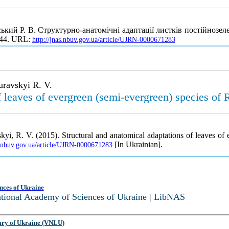
ський Р. В. Структурно-анатомічні адаптації листків постійнозел
-44. URL:
http://jnas.nbuv.gov.ua/article/UJRN-0000671283
uravskyi R. V.
f leaves of evergreen (semi-evergreen) species of
skyi, R. V. (2015). Structural and anatomical adaptations of leaves o
[In Ukrainian].
s.nbuv.gov.ua/article/UJRN-0000671283
nces of Ukraine
National Academy of Sciences of Ukraine | LibNAS
ary of Ukraine (VNLU)