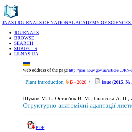
JNAS | JOURNALS OF NATIONAL ACADEMY OF SCIENCES
JOURNALS
BROWSE
SEARCH
SUBJECTS
LibNAS UA
web address of the page
http://jnas.nbuv.gov.ua/article/UJRN
Plant introduction
Б
- 2020
/
Issue (
2015, № 
Шумик М. І., Остап'юк В. М., Ільїнська А. П.,
Структурно-анатомічні адаптації листк
PDF