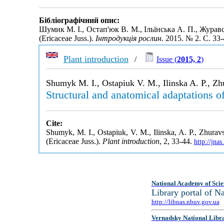
Бібліографічний опис:
Шумик М. І., Остап'юк В. М., Ільїнська А. П., Журав
(Ericaceae Juss.).
Інтродукція рослин
. 2015. № 2. С. 33
Plant introduction
/
Issue (
2015, 2
)
Shumyk M. I., Ostapiuk V. M., Ilinska A. P., Zh
Structural and anatomical adaptations o
Cite:
Shumyk, M. I., Ostapiuk, V. M., Ilinska, A. P., Zhurav
(Ericaceae Juss.).
Plant introduction
, 2, 33-44.
http://jna
National Academy of Scie
Library portal of 
http://libnas.nbuv.gov.ua
Vernadsky National Libr