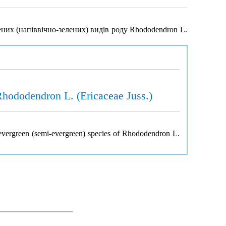
ених (напіввічно-зелених) видів роду Rhododendron L.
 Rhododendron L. (Ericaceae Juss.)
f evergreen (semi-evergreen) species of Rhododendron L.