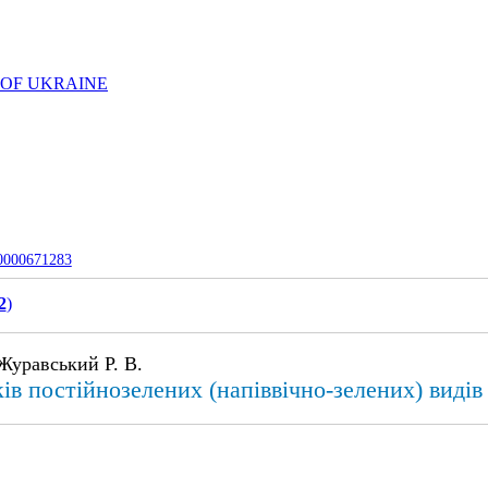
 OF UKRAINE
-0000671283
2
)
 Журавський Р. В.
ів постійнозелених (напіввічно-зелених) видів 