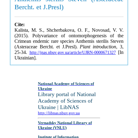
Bercht. et J.Presl)
Cite:
Kalista, M. S., Shcherbakova, O. F., Novosad, V. V.
(2015). Polyvariance of ontomorphogenesis of the
Crimean endemic rare species Anthemis sterilis Steven
(Asteraceae Bercht. et J.Presl).
Plant introduction
, 3,
25-34.
[In
http://jnas.nbuv.gov.ua/article/UJRN-0000671327
Ukrainian].
National Academy of Sciences of
Ukraine
Library portal of National
Academy of Sciences of
Ukraine | LibNAS
http://libnas.nbuv.gov.ua
Vernadsky National Library of
Ukraine (VNLU)
Institute of Information