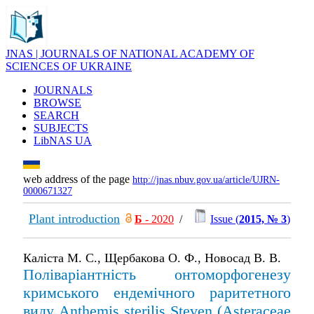
JNAS | JOURNALS OF NATIONAL ACADEMY OF
SCIENCES OF UKRAINE
JOURNALS
BROWSE
SEARCH
SUBJECTS
LibNAS UA
web address of the page
http://jnas.nbuv.gov.ua/article/UJRN-
0000671327
Plant introduction
Б
- 2020
/
Issue (
2015, № 3
)
Каліста М. С., Щербакова О. Ф., Новосад В. В.
Поліваріантність онтоморфогенезу
кримського ендемічного раритетного
виду Anthemis sterilis Steven (Asteraceae