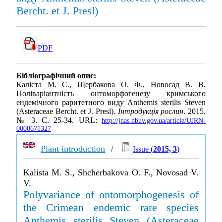
Bercht. et J. Presl)
PDF
Бібліографічний опис:
Каліста М. С., Щербакова О. Ф., Новосад В. В.
Поліваріантність онтоморфогенезу кримського
ендемічного раритетного виду Anthemis sterilis Steven
(Asteraceae Bercht. et J. Presl).
Інтродукція рослин
. 2015.
№ 3. С. 25-34. URL:
http://jnas.nbuv.gov.ua/article/UJRN-
0000671327
Plant introduction
/
Issue (
2015, 3
)
Kalista M. S., Shcherbakova O. F., Novosad V.
V.
Polyvariance of ontomorphogenesis of
the Crimean endemic rare species
Anthemis sterilis Steven (Asteraceae