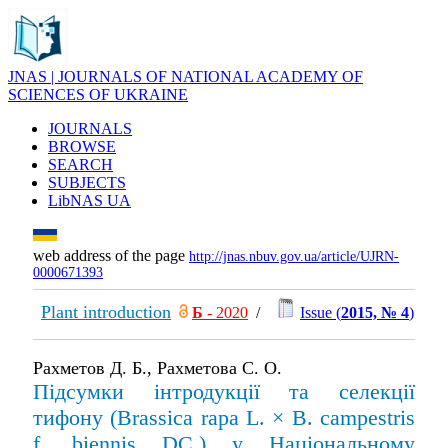
JNAS | JOURNALS OF NATIONAL ACADEMY OF
SCIENCES OF UKRAINE
JOURNALS
BROWSE
SEARCH
SUBJECTS
LibNAS UA
web address of the page
http://jnas.nbuv.gov.ua/article/UJRN-
0000671393
Plant introduction
Б
- 2020
/
Issue (
2015, № 4
)
Рахметов Д. Б., Рахметова С. О.
Підсумки інтродукції та селекції
тифону (Brassica rapa L. × B. campestris
f. biennis DC.) у Національному