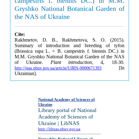
campestris f. biennis DC.) in M.M.
Gryshko National Botanical Garden of
the NAS of Ukraine
Cite:
Rakhmetov, D. B., Rakhmetova, S. O. (2015).
Summary of introduction and breeding of tyfon
(Brassica rapa L. × B. campestris f. biennis DC.) in
M.M. Gryshko National Botanical Garden of the NAS
of Ukraine.
Plant introduction
, 4, 18-30.
[In
http://jnas.nbuv.gov.ua/article/UJRN-0000671393
Ukrainian].
National Academy of Sciences of
Ukraine
Library portal of National
Academy of Sciences of
Ukraine | LibNAS
http://libnas.nbuv.gov.ua
Vernadsky National Library of