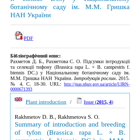
ботанічному саду ім. М.М. Гришка
НАН України
PDF
Бібліографічний опис:
Рахметов Д. Б., Рахметова С. О. Підсумки інтродукції
та селекції тифону (Brassica rapa L. × B. campestris f.
biennis DC.) у Національному ботанічному саду ім.
М.М. Гришка НАН України.
Інтродукція рослин
. 2015.
№ 4. С. 18-30. URL:
http://jnas.nbuv.gov.ua/article/UJRN-
0000671393
Plant introduction
/
Issue (
2015, 4
)
Rakhmetov D. B., Rakhmetova S. O.
Summary of introduction and breeding
of tyfon (Brassica rapa L. × B.