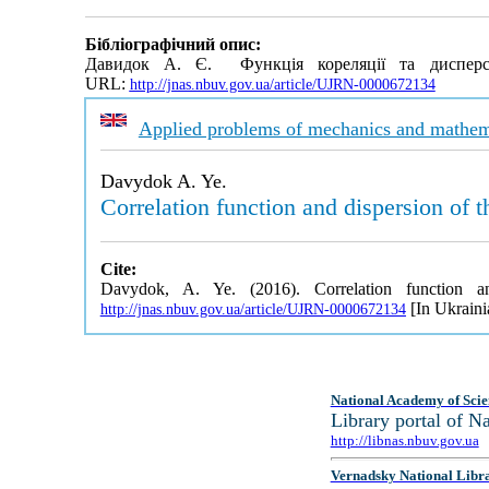
Бібліографічний опис:
Давидок А. Є. Функція кореляції та дисперсі
URL:
http://jnas.nbuv.gov.ua/article/UJRN-0000672134
Applied problems of mechanics and mathem
Davydok A. Ye.
Correlation function and dispersion of t
Cite:
Davydok, A. Ye. (2016). Correlation function an
[In Ukraini
http://jnas.nbuv.gov.ua/article/UJRN-0000672134
National Academy of Scie
Library portal of 
http://libnas.nbuv.gov.ua
Vernadsky National Libr