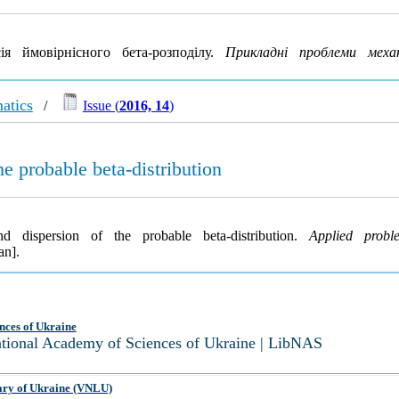
я ймовірнісного бета-розподілу.
Прикладні проблеми мех
atics
/
Issue (
2016, 14
)
he probable beta-distribution
d dispersion of the probable beta-distribution.
Applied prob
an].
nces of Ukraine
National Academy of Sciences of Ukraine | LibNAS
ary of Ukraine (VNLU)