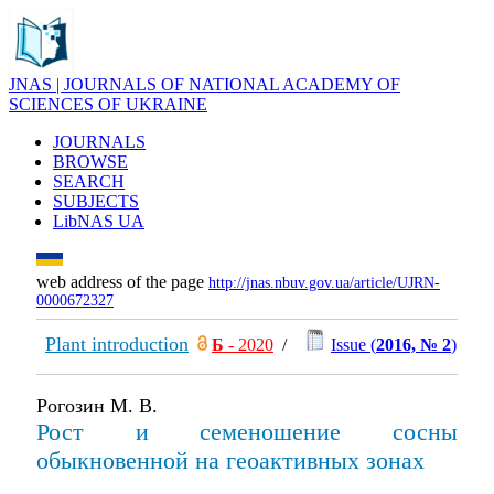
JNAS | JOURNALS OF NATIONAL ACADEMY OF
SCIENCES OF UKRAINE
JOURNALS
BROWSE
SEARCH
SUBJECTS
LibNAS UA
web address of the page
http://jnas.nbuv.gov.ua/article/UJRN-
0000672327
Plant introduction
Б
- 2020
/
Issue (
2016, № 2
)
Рогозин М. В.
Рост и семеношение сосны
обыкновенной на геоактивных зонах