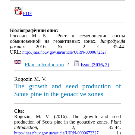
PDF
Бібліографічний опис:
Рогозин М. В. Рост и семеношение сосны
обыкновенной на геоактивных зонах.
Інтродукція
рослин
. 2016. № 2. С. 35-44.
URL:
http://jnas.nbuv.gov.ua/article/UJRN-0000672327
Plant introduction
/
Issue (
2016, 2
)
Rogozin M. V.
The growth and seed production of
Scots pine in the geoactive zones
Cite:
Rogozin, M. V. (2016). The growth and seed
production of Scots pine in the geoactive zones.
Plant
introduction
, 2, 35-44.
[In
http://jnas.nbuv.gov.ua/article/UJRN-0000672327