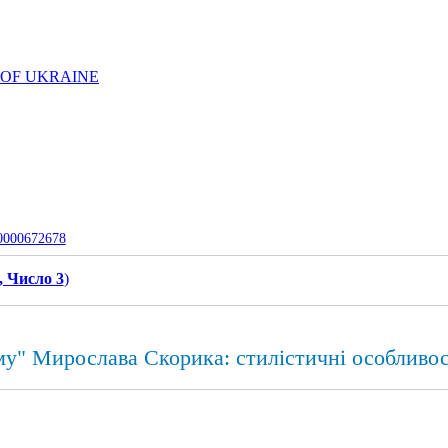
 OF UKRAINE
-0000672678
, Число 3
)
му" Мирослава Скорика: стилістичні особливос