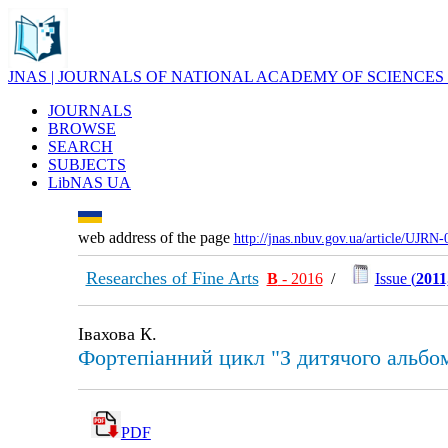
JNAS | JOURNALS OF NATIONAL ACADEMY OF SCIENCES
JOURNALS
BROWSE
SEARCH
SUBJECTS
LibNAS UA
web address of the page
http://jnas.nbuv.gov.ua/article/UJRN
Researches of Fine Arts
В
- 2016
/
Issue (
2011
Івахова К.
Фортепіанний цикл "З дитячого альбо
PDF