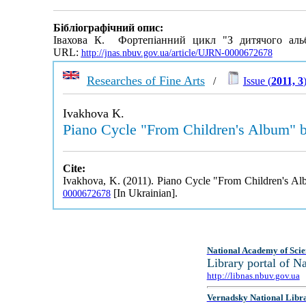
Бібліографічний опис:
Івахова К. Фортепіанний цикл "З дитячого альб
URL:
http://jnas.nbuv.gov.ua/article/UJRN-0000672678
Researches of Fine Arts
/
Issue (
2011, 3
Ivakhova K.
Piano Cycle "From Children's Album" by
Cite:
Ivakhova, K. (2011). Piano Cycle "From Children's Al
[In Ukrainian].
0000672678
National Academy of Scie
Library portal of 
http://libnas.nbuv.gov.ua
Vernadsky National Libr