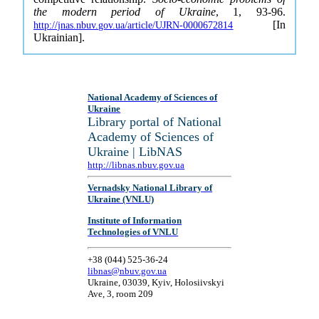
the modern period of Ukraine
, 1, 93-96.
[In
http://jnas.nbuv.gov.ua/article/UJRN-0000672814
Ukrainian].
National Academy of Sciences of
Ukraine
Library portal of National
Academy of Sciences of
Ukraine | LibNAS
http://libnas.nbuv.gov.ua
Vernadsky National Library of
Ukraine (VNLU)
Institute of Information
Technologies of VNLU
+38 (044) 525-36-24
libnas@nbuv.gov.ua
Ukraine, 03039, Kyiv, Holosiivskyi
Ave, 3, room 209