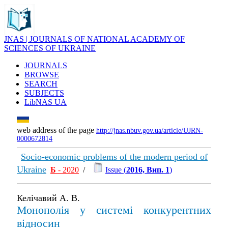
JNAS | JOURNALS OF NATIONAL ACADEMY OF
SCIENCES OF UKRAINE
JOURNALS
BROWSE
SEARCH
SUBJECTS
LibNAS UA
web address of the page
http://jnas.nbuv.gov.ua/article/UJRN-
0000672814
Socio-economic problems of the modern period of
Ukraine
Б
- 2020
/
Issue (
2016, Вип. 1
)
Келічавий А. В.
Монополія у системі конкурентних
відносин