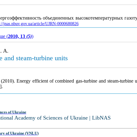
 Энергоэффективность объединенных высокотемпературных газо
p://jnas.nbuv.gov.ua/article/UJRN-0000680826
sue (
2010, 13
(5)
)
. A.
e and steam-turbine units
(2010). Energy efficient of combined gas-turbine and steam-turbine u
].
nces of Ukraine
National Academy of Sciences of Ukraine | LibNAS
ary of Ukraine (VNLU)