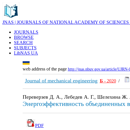
JNAS | JOURNALS OF NATIONAL ACADEMY OF SCIENCES
JOURNALS
BROWSE
SEARCH
SUBJECTS
LibNAS UA
web address of the page
http://jnas.nbuv.gov.ua/article/UJRN
Journal of mechanical engineering
Б
- 2020
/
Переверзев Д. А., Лебедев А. Г., Шелехина Ж. 
Энергоэффективность объединенных в
PDF