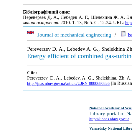
Бібліографічний опис:
Переверзев Д. А., Лебедев А. Г., Шелехина Ж. А.
машиностроения
. 2010. Т. 13, № 5. С. 12-24. URL:
htt
Journal of mechanical engineering
/
Is
Pereverzev D. A., Lebedev A. G., Shelekhina Zh
Energy efficient of combined gas-turbin
Cite:
Pereverzev, D. A., Lebedev, A. G., Shelekhina, Zh. A. 
[In Russian
http://jnas.nbuv.gov.ua/article/UJRN-0000680826
National Academy of Scie
Library portal of 
http://libnas.nbuv.gov.ua
Vernadsky National Libr