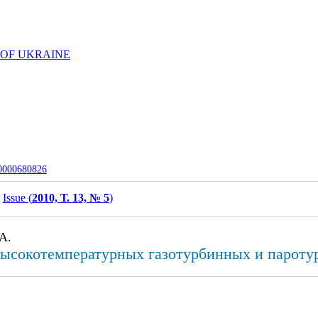
 OF UKRAINE
-0000680826
Issue (
2010, Т. 13, № 5
)
А.
ысокотемпературных газотурбинных и пароту