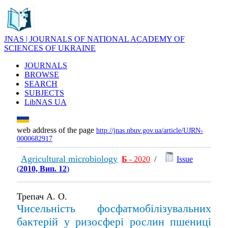
JNAS | JOURNALS OF NATIONAL ACADEMY OF
SCIENCES OF UKRAINE
JOURNALS
BROWSE
SEARCH
SUBJECTS
LibNAS UA
web address of the page
http://jnas.nbuv.gov.ua/article/UJRN-
0000682917
Agricultural microbiology
Б
- 2020
/
Issue
(
2010, Вип. 12
)
Трепач А. О.
Чисельність фосфатмобілізувальних
бактерій у ризосфері рослин пшениці