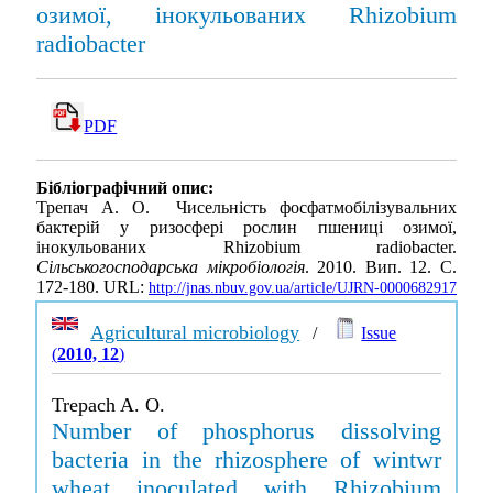
озимої, інокульованих Rhizobium
radiobacter
PDF
Бібліографічний опис:
Трепач А. О. Чисельність фосфатмобілізувальних
бактерій у ризосфері рослин пшениці озимої,
інокульованих Rhizobium radiobacter.
Сільськогосподарська мікробіологія
. 2010. Вип. 12. С.
172-180. URL:
http://jnas.nbuv.gov.ua/article/UJRN-0000682917
Agricultural microbiology
/
Issue
(
2010, 12
)
Trepach A. O.
Number of phosphorus dissolving
bacteria in the rhizosphere of wintwr
wheat inoculated with Rhizobium