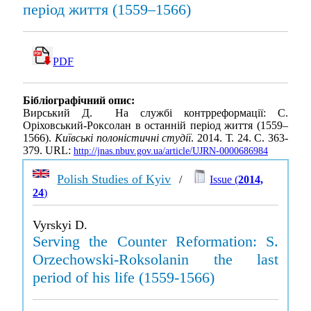
період життя (1559–1566)
PDF
Бібліографічний опис:
Вирський Д. На службі контрреформації: С.
Оріховський-Роксолан в останній період життя (1559–
1566).
Київські полоністичні студії
. 2014. Т. 24. С. 363-
379. URL:
http://jnas.nbuv.gov.ua/article/UJRN-0000686984
Polish Studies of Kyiv
/
Issue (
2014,
24
)
Vyrskyi D.
Serving the Counter Reformation: S.
Orzechowski-Roksolanin the last
period of his life (1559-1566)