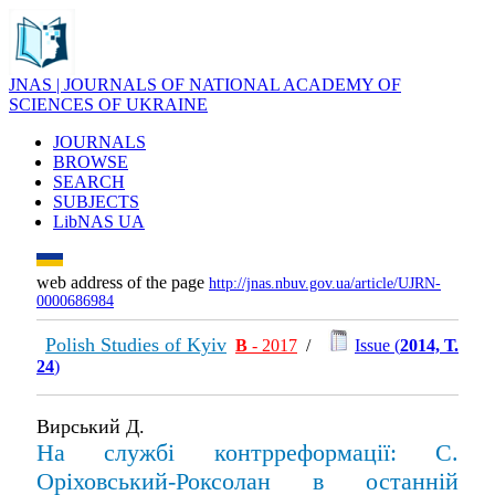
JNAS | JOURNALS OF NATIONAL ACADEMY OF
SCIENCES OF UKRAINE
JOURNALS
BROWSE
SEARCH
SUBJECTS
LibNAS UA
web address of the page
http://jnas.nbuv.gov.ua/article/UJRN-
0000686984
Polish Studies of Kyiv
В
- 2017
/
Issue (
2014, Т.
24
)
Вирський Д.
На службі контрреформації: С.
Оріховський-Роксолан в останній