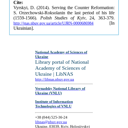
Cite:
Vyrskyi, D. (2014). Serving the Counter Reformation:
S. Orzechowski-Roksolanin the last period of his life
(1559-1566).
Polish Studies of Kyiv
, 24, 363-379.
[In
http://jnas.nbuv.gov.ua/article/UJRN-0000686984
Ukrainian].
National Academy of Sciences of
Ukraine
Library portal of National
Academy of Sciences of
Ukraine | LibNAS
http://libnas.nbuv.gov.ua
Vernadsky National Library of
Ukraine (VNLU)
Institute of Information
Technologies of VNLU
+38 (044) 525-36-24
libnas@nbuv.gov.ua
Ukraine, 03039, Kyiv, Holosiivskyi